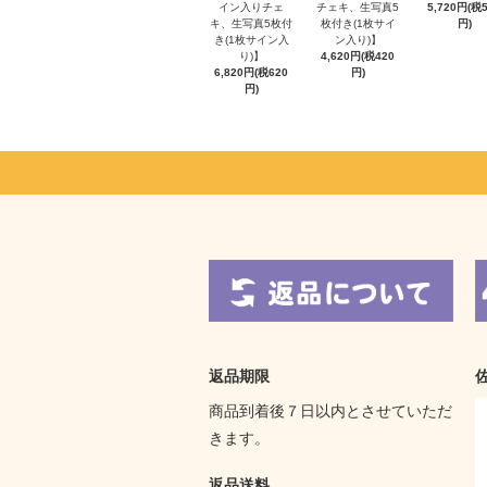
イン入りチェ
チェキ、生写真5
5,720円(税
キ、生写真5枚付
枚付き(1枚サイ
円)
き(1枚サイン入
ン入り)】
り)】
4,620円(税420
6,820円(税620
円)
円)
返品期限
商品到着後７日以内とさせていただ
きます。
返品送料