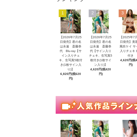
1
2
3
【2026年7月25
【2026年7月25
【2025年7
日発売】君の名
日発売】君の名
日発売】
は永遠 斎藤恭
は永遠 斎藤恭
風吹ケイ サ
代 Blu-ray【サ
代【サイン入り
入りチェキ
イン入りチェ
チェキ、生写真5
付き
キ、生写真5枚付
枚付き(1枚サイ
4,620円(税
き(1枚サイン入
ン入り)】
円)
り)】
4,620円(税420
6,820円(税620
円)
円)