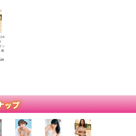
月16
美彩
イン
１枚
420