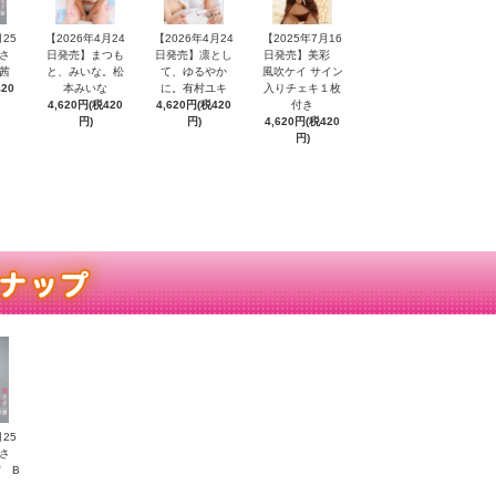
月25
【2026年4月24
【2026年4月24
【2025年7月16
さ
日発売】まつも
日発売】凛とし
日発売】美彩
茜
と、みいな。松
て、ゆるやか
風吹ケイ サイン
420
本みいな
に。有村ユキ
入りチェキ１枚
4,620円(税420
4,620円(税420
付き
円)
円)
4,620円(税420
円)
月25
さ
 B