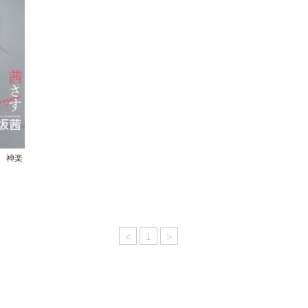
す 神楽
<
1
>