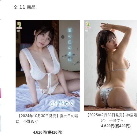
11
全
商品
【2025年2月28日発売】御居処
【2024年10月30日発売】夏の日の君
ど) 千咲てら
に 小野めぐ
4,620円(税420円)
4,620円(税420円)